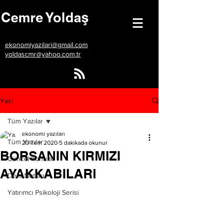
Cemre Yoldaş
ekonomiyazilari@gmail.com
yoldascmr@yahoo.com.tr
Yazı
Tüm Yazılar
ekonomi yazıları
Tüm Yazılar
20 Tem 2020
5 dakikada okunur
BORSANIN KIRMIZI
Güncel Konular
AYAKKABILARI
Ders Notları
Yatırımcı Psikoloji Serisi