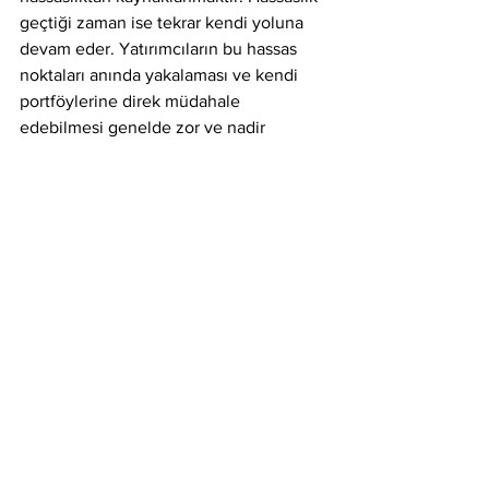
geçtiği zaman ise tekrar kendi yoluna 
devam eder. Yatırımcıların bu hassas 
noktaları anında yakalaması ve kendi 
portföylerine direk müdahale 
edebilmesi genelde zor ve nadir 
görünen olaylardır. Ekran başında da 
olsanız, sürekli hisse senedinizi kontrol 
ediyor da olsanız bir hisse senedini tam 
dipten alabilmek veya tam tepeden 
satabilmek olasılığı düşük olaylardır. 
Elbette bunları yakaladığınız zamanlar 
olacaktır ama bunları yakalamaya 
çalışırken yaşadığınız zararlar çok daha 
fazla olacaktır. 
Parlaklığa aldırma her insanda bir 
potansiyel olarak bulunmaktadır. Ancak 
borsa bunu açığa çıkarabilecek ve 