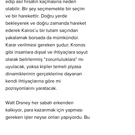
edip asıl fırsatın kaçmasına neden 
olabilir. Bir şey seçmemekte bir seçim 
ve bir harekettir. Doğru yerde 
bekleyerek ve doğru zamanda hareket 
ederek Kairos’u bir tutam saçından 
yakalamak borsada da mümkündür. 
Karar verilmesi gereken şudur; Kronos 
gibi insanlara dışsal ve ihtiyaçlara soyut 
olarak belirlenmiş “zorunluluklara” mı 
uyulacak, yoksa kişiler temeli piyasa 
dinamiklerinin gerçeklerine dayanan 
kendi ihtiyaçlarına göre mi 
pozisyonlarını yaratacak. 
Walt Disney her sabah erkenden 
kalkıyor, para kazanmak için yapması 
gereken işler neyse onları yapıyordu. Bu 
sürecin hepsinde Kronos onunla 
birlikteydi. Ancak reklam ilanı ile 