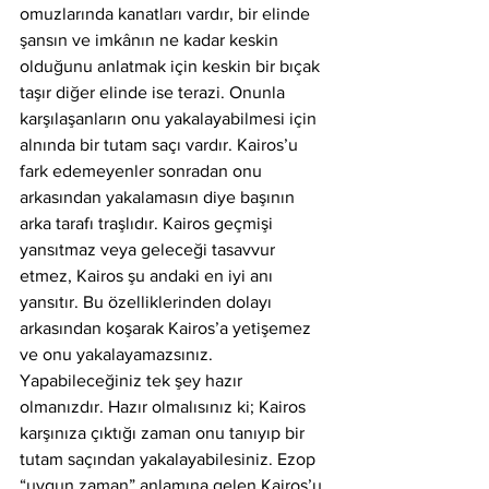
omuzlarında kanatları vardır, bir elinde 
şansın ve imkânın ne kadar keskin 
olduğunu anlatmak için keskin bir bıçak 
taşır diğer elinde ise terazi. Onunla 
karşılaşanların onu yakalayabilmesi için 
alnında bir tutam saçı vardır. Kairos’u 
fark edemeyenler sonradan onu 
arkasından yakalamasın diye başının 
arka tarafı traşlıdır. Kairos geçmişi 
yansıtmaz veya geleceği tasavvur 
etmez, Kairos şu andaki en iyi anı 
yansıtır. Bu özelliklerinden dolayı 
arkasından koşarak Kairos’a yetişemez 
ve onu yakalayamazsınız. 
Yapabileceğiniz tek şey hazır 
olmanızdır. Hazır olmalısınız ki; Kairos 
karşınıza çıktığı zaman onu tanıyıp bir 
tutam saçından yakalayabilesiniz. Ezop 
“uygun zaman” anlamına gelen Kairos’u 