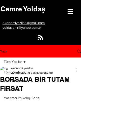
Cemre Yoldaş
ekonomiyazilari@gmail.com
yoldascmr@yahoo.com.tr
Yazı
Tüm Yazılar
ekonomi yazıları
Tüm Yazılar
29 Mar 2021
5 dakikada okunur
BORSADA BİR TUTAM
Güncel Konular
FIRSAT
Ders Notları
Yatırımcı Psikoloji Serisi