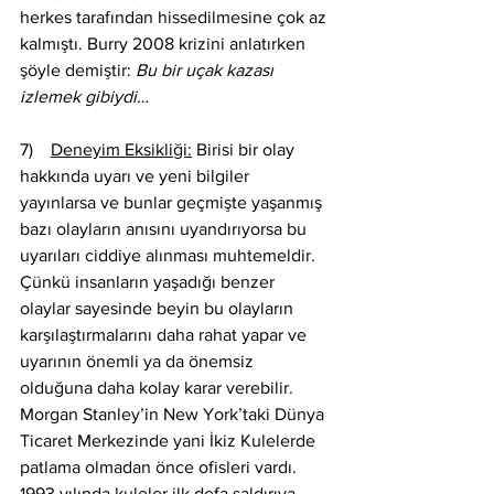
herkes tarafından hissedilmesine çok az 
kalmıştı. Burry 2008 krizini anlatırken 
şöyle demiştir: 
Bu bir uçak kazası 
izlemek gibiydi…
7)    
Deneyim Eksikliği:
 Birisi bir olay 
hakkında uyarı ve yeni bilgiler 
yayınlarsa ve bunlar geçmişte yaşanmış 
bazı olayların anısını uyandırıyorsa bu 
uyarıları ciddiye alınması muhtemeldir. 
Çünkü insanların yaşadığı benzer 
olaylar sayesinde beyin bu olayların 
karşılaştırmalarını daha rahat yapar ve 
uyarının önemli ya da önemsiz 
olduğuna daha kolay karar verebilir. 
Morgan Stanley’in New York’taki Dünya 
Ticaret Merkezinde yani İkiz Kulelerde 
patlama olmadan önce ofisleri vardı. 
1993 yılında kuleler ilk defa saldırıya 