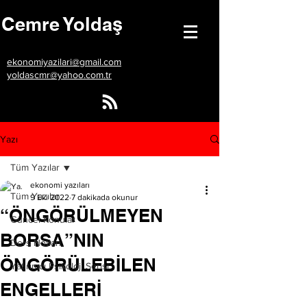
Cemre Yoldaş
ekonomiyazilari@gmail.com
yoldascmr@yahoo.com.tr
Yazı
Tüm Yazılar
ekonomi yazıları
Tüm Yazılar
9 Eki 2022
7 dakikada okunur
“ÖNGÖRÜLMEYEN
Güncel Konular
BORSA”NIN
Ders Notları
ÖNGÖRÜLEBİLEN
Yatırımcı Psikoloji Serisi
ENGELLERİ