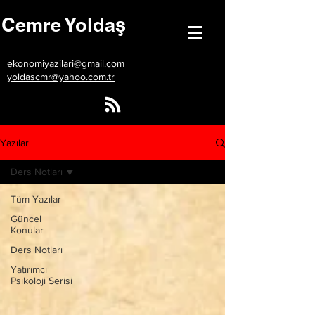
Cemre Yoldaş
ekonomiyazilari@gmail.com
yoldascmr@yahoo.com.tr
Yazılar
Ders Notları
Tüm Yazılar
Güncel
Konular
Ders Notları
Yatırımcı
Psikoloji Serisi