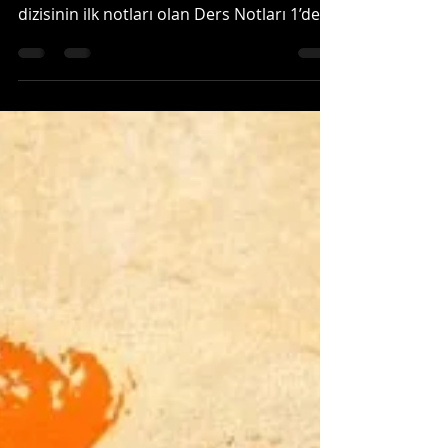
Herkese Merhaba, “Benimle Davranışsal
Ekonomi Öğrenmek İster misin” yazı
dizisinin ilk notları olan Ders Notları 1’de
Davranışsal...